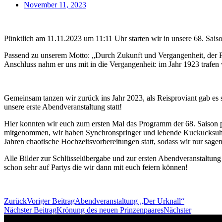
November 11, 2023
Pünktlich am 11.11.2023 um 11:11 Uhr starten wir in unsere 68. Sais
Passend zu unserem Motto: „Durch Zukunft und Vergangenheit, der PCC
Anschluss nahm er uns mit in die Vergangenheit: im Jahr 1923 trafen
Gemeinsam tanzen wir zurück ins Jahr 2023, als Reisproviant gab es
unsere erste Abendveranstaltung statt!
Hier konnten wir euch zum ersten Mal das Programm der 68. Saison 
mitgenommen, wir haben Synchronspringer und lebende Kuckucksuhren g
Jahren chaotische Hochzeitsvorbereitungen statt, sodass wir nur sa
Alle Bilder zur Schlüsselübergabe und zur ersten Abendveranstaltung
schon sehr auf Partys die wir dann mit euch feiern können!
Zurück
Voriger Beitrag
Abendveranstaltung „Der Urknall“
Nächster Beitrag
Krönung des neuen Prinzenpaares
Nächster