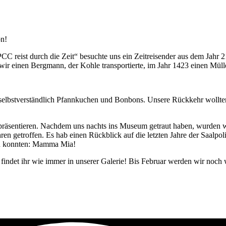
on!
 reist durch die Zeit“ besuchte uns ein Zeitreisender aus dem Jahr 21
 wir einen Bergmann, der Kohle transportierte, im Jahr 1423 einen Mül
 selbstverständlich Pfannkuchen und Bonbons. Unsere Rückkehr wollten
präsentieren. Nachdem uns nachts ins Museum getraut haben, wurden wi
etroffen. Es hab einen Rückblick auf die letzten Jahre der Saalpolize
gen konnten: Mamma Mia!
 findet ihr wie immer in unserer Galerie! Bis Februar werden wir noch