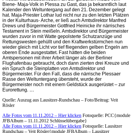
Biene- Maja-Volk in Plessa zu Gast, das ja bekanntlich laut
Kalender den Weltuntergang auf den 21. Dezember gelegt
hat. Maja-Priester Lothar lud nicht nur zu den letzten Plätzen
in der Kulturhaus- Arche, er ließ auch Amtsdirektor Manfred
Drews und Bürgermeister Gottfried Heinicke ihr närrisches
Testament in Stein meißeln. Amtsdirektor und Bürgermeister
wurden zuvor in mit Watte gepolsterte Schutzanzüge und
Rettungswesten gehüllt und den Kraftwerkstürmchen nun
wieder gleich mit Licht vor tief fliegenden gelben Engeln am
oberen Ende ausgestattet. Fast hätten die beiden
Amtspersonen mit ihrer Arbeit länger als der Berliner
Flughafenbau gebraucht, doch dann zierten drei Kreuze und
ein Spruch die Steinplatten von Amtsdirektor und
Bürgermeister. Für den Fall, dass die närrische Plessaer
Rasse den Weltuntergang übersteht, wurde der
Bürgermeister noch mit einem Geldstück ausgerüstet – zur
Eurorettung. …
Quelle: Auszug aus Lausitzer-Rundschau – Foto/Beitrag: Veit
Rösler
Alle Fotos vom 11.11.2012 – Hier klicken
Fotoquelle: PCC{module
JFBAlbum – 11.11.2012 Schlüsselübergabe}
Alle Fotos vom 11.11.2012 – Hier klicken
Fotoquelle: Lausitzer
Rundschau – Veit Rösler{module JFBAlbum – Lausitzer