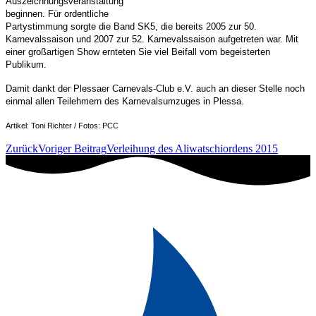
Auszeichnungsveranstaltung
beginnen. Für ordentliche
Partystimmung sorgte die Band SK5, die bereits 2005 zur 50.
Karnevalssaison und 2007 zur 52. Karnevalssaison aufgetreten war. Mit
einer großartigen Show ernteten Sie viel Beifall vom begeisterten
Publikum.
Damit dankt der Plessaer Carnevals-Club e.V. auch an dieser Stelle noch
einmal allen Teilehmern des Karnevalsumzuges in Plessa.
Artikel: Toni Richter / Fotos: PCC
Zurück
Voriger Beitrag
Verleihung des Aliwatschiordens 2015