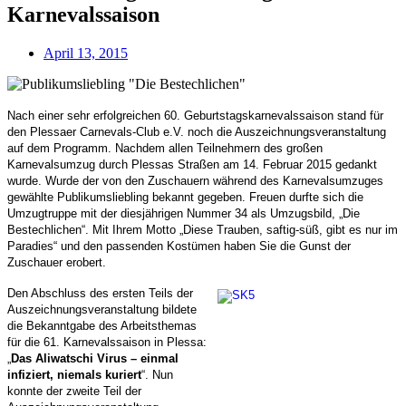
Karnevalssaison
April 13, 2015
Nach einer sehr erfolgreichen 60. Geburtstagskarnevalssaison stand für
den Plessaer Carnevals-Club e.V. noch die Auszeichnungsveranstaltung
auf dem Programm. Nachdem allen Teilnehmern des großen
Karnevalsumzug durch Plessas Straßen am 14. Februar 2015 gedankt
wurde. Wurde der von den Zuschauern während des Karnevalsumzuges
gewählte Publikumsliebling bekannt gegeben. Freuen durfte sich die
Umzugtruppe mit der diesjährigen Nummer 34 als Umzugsbild, „Die
Bestechlichen“. Mit Ihrem Motto „Diese Trauben, saftig-süß, gibt es nur im
Paradies“ und den passenden Kostümen haben Sie die Gunst der
Zuschauer erobert.
Den Abschluss des ersten Teils der
Auszeichnungsveranstaltung bildete
die Bekanntgabe des Arbeitsthemas
für die 61. Karnevalssaison in Plessa:
„
Das Aliwatschi Virus – einmal
infiziert, niemals kuriert
“. Nun
konnte der zweite Teil der