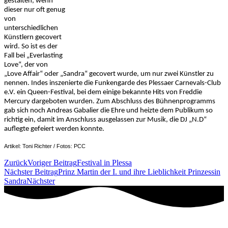
gestalten, wenn
dieser nur oft genug
von
unterschiedlichen
Künstlern gecovert
wird. So ist es der
Fall bei „Everlasting
Love“, der von
„Love Affair“ oder „Sandra“ gecovert wurde, um nur zwei Künstler zu
nennen. Indes inszenierte die Funkengarde des Plessaer Carnevals-Club
e.V. ein Queen-Festival, bei dem einige bekannte Hits von Freddie
Mercury dargeboten wurden. Zum Abschluss des Bühnenprogramms
gab sich noch Andreas Gabalier die Ehre und heizte dem Publikum so
richtig ein, damit im Anschluss ausgelassen zur Musik, die DJ „N.D“
auflegte gefeiert werden konnte.
Artikel: Toni Richter / Fotos: PCC
Zurück
Voriger Beitrag
Festival in Plessa
Nächster Beitrag
Prinz Martin der I. und ihre Lieblichkeit Prinzessin
Sandra
Nächster